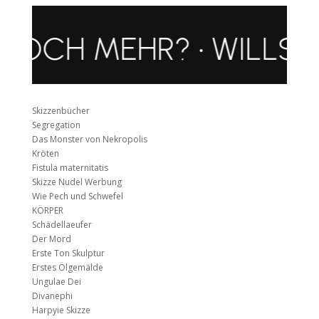
NOCH MEHR? • WILLST
Skizzenbücher
Segregation
Das Monster von Nekropolis
Kröten
Fistula maternitatis
Skizze Nudel Werbung
Wie Pech und Schwefel
KÖRPER
Schädellaeufer
Der Mord
Erste Ton Skulptur
Erstes Ölgemälde
Ungulae Dei
Divanephi
Harpyie Skizze