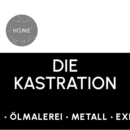
HOME
DIE
KASTRATION
• ÖLMALEREI • METALL • E